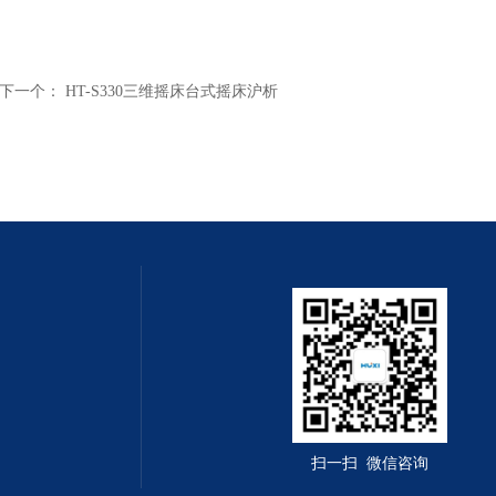
下一个：
HT-S330三维摇床台式摇床沪析
扫一扫 微信咨询