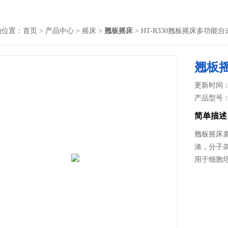
的位置：
首页
>
产品中心
>
摇床
>
翘板摇床
> HT-R330翘板摇床多功能
翘板
更新时间： 2
产品型号
简单描述
翘板摇床
涤，分子
用于细胞