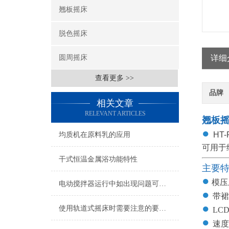
翘板摇床
脱色摇床
圆周摇床
详细
查看更多 >>
品牌
相关文章
RELEVANT ARTICLES
翘板
●
HT
均质机在原料乳的应用
可用于
干式恒温金属浴功能特性
主要
●
模压
电动搅拌器运行中如出现问题可这样处理
●
带裙
●
使用轨道式摇床时需要注意的要点？
LC
●
速度