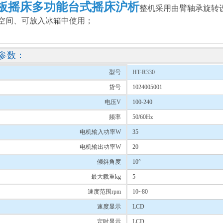
板摇床多功能台式摇床沪析
整机采用曲臂轴承旋转
空间、可放入冰箱中使用；
参数：
型号
HT-R330
货号
1024005001
电压V
100-240
频率
50/60Hz
电机输入功率W
35
电机输出功率W
20
倾斜角度
10°
最大载重kg
5
速度范围rpm
10~80
速度显示
LCD
定时显示
LCD