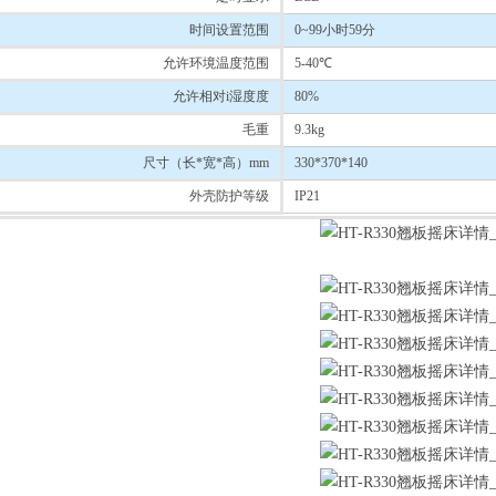
时间设置范围
0~99小时59分
允许环境温度范围
5-40℃
允许相对i湿度度
80%
毛重
9.3kg
尺寸（长*宽*高）mm
330*370*140
外壳防护等级
IP21