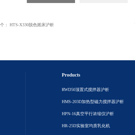
个：
HTS-X330脱色摇床沪析
Products
RWD50顶置式搅拌器沪析
HMS-203D加热型磁力搅拌器沪析
HPN-16真空平行浓缩仪沪析
HR-25D实验室均质乳化机