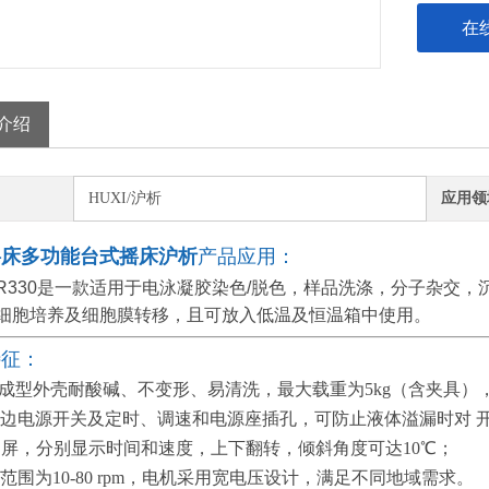
在
介绍
HUXI/沪析
应用领
摇床多功能台式摇床沪析
产品应用：
-R330是一款适用于电泳凝胶染色/脱色，样品洗涤，分子杂交
细胞培养及细胞膜转移，且可放入低温及恒温箱中使用。
特征：
成型外壳耐酸碱、不变形、易清洗，
最大载重为5kg（含夹具
边电源开关及定时、调速和电源座插孔，可防止液体溢漏时对 
D屏，分别显示时间和速度，上下翻转，倾斜角度可达10℃；
范围为10-80 rpm，电机采用宽电压设计，满足不同地域需求。