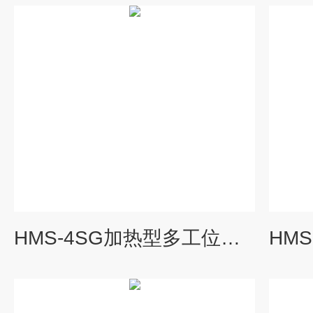
HMS-4SG加热型多工位磁力搅拌器沪析