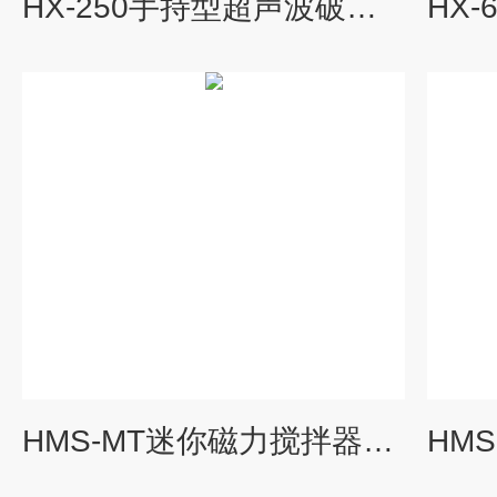
HX-250手持型超声波破碎仪沪析
HMS-MT迷你磁力搅拌器沪析