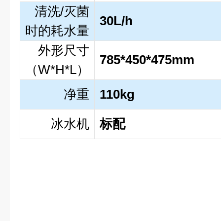
清洗/灭菌
30L/h
时的耗水量
外形尺寸
785*450*475mm
（W*H*L）
净重
110kg
冰水机
标配