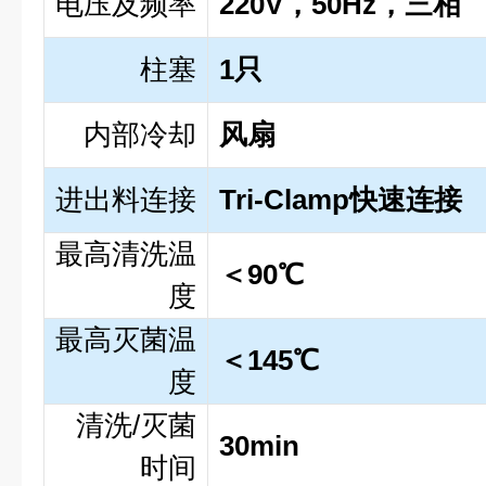
电压及频率
220V，50Hz，三相
柱塞
1只
内部冷却
风扇
进出料连接
Tri-Clamp快速连接
最高清洗温
＜90℃
度
最高灭菌温
＜145℃
度
清洗/灭菌
30min
时间