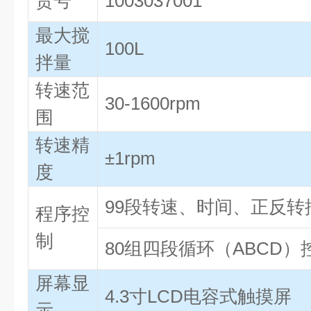
货号
1003037001
最大搅
100L
拌量
转速范
30-1600rpm
围
转速精
±1rpm
度
99段转速、时间、正反转
程序控
制
80组四段循环（ABCD）
屏幕显
4.3寸LCD电容式触摸屏
示