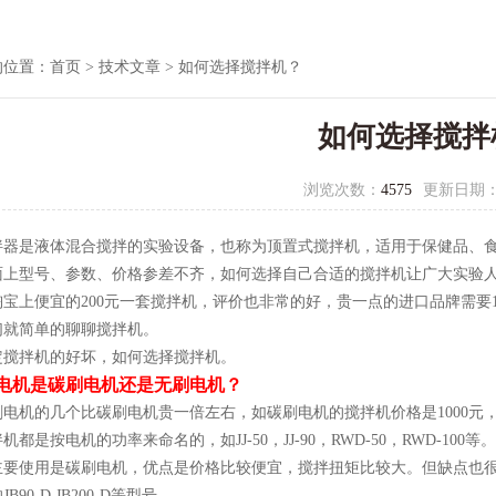
的位置：
首页
>
技术文章
> 如何选择搅拌机？
如何选择搅拌
浏览次数：
4575
更新日期
拌器是液体混合搅拌的实验设备，也称为顶置式搅拌机，适用于保健品、
面上型号、参数、价格参差不齐，如何选择自己合适的搅拌机让广大实验
淘宝上便宜的200元一套搅拌机，评价也非常的好，贵一点的进口品牌需要
们就简单的聊聊搅拌机。
定搅拌机的好坏，如何选择搅拌机。
电机是碳刷电机还是无刷电机？
电机的几个比碳刷电机贵一倍左右，如碳刷电机的搅拌机价格是1000元，
机都是按电机的功率来命名的，如JJ-50，JJ-90，RWD-50，RWD-1
主要使用是碳刷电机，优点是价格比较便宜，搅拌扭矩比较大。但缺点也
B90-D,JB200-D等型号。