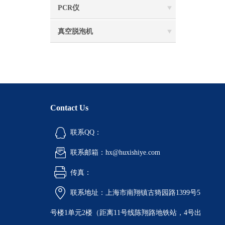
PCR仪
真空脱泡机
Contact Us
联系QQ：
联系邮箱：hx@huxishiye.com
传真：
联系地址：上海市南翔镇古猗园路1399号5
号楼1单元2楼（距离11号线陈翔路地铁站，4号出