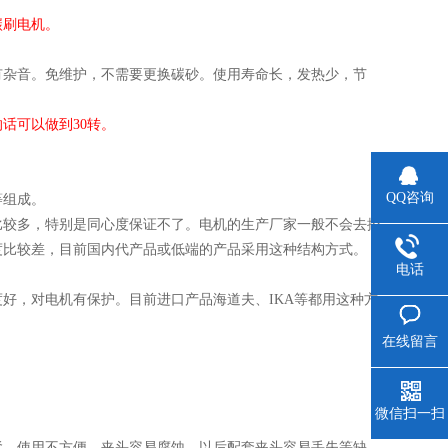
碳刷电机。
有杂音。免维护，不需要更换碳砂。使用寿命长，发热少，节
话可以做到30转。
QQ咨询
等组成。
比较多，特别是同心度保证不了。电机的生产厂家一般不会去控
度比较差，目前国内代产品或低端的产品采用这种结构方式。
电话
好，对电机有保护。目前进口产品海道夫、IKA等都用这种方
在线留言
微信扫一扫
紧。使用不方便，夹头容易腐蚀。以后配套夹头容易丢失等缺