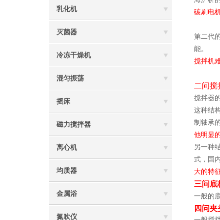
乳化机
碳刷电机
灭菌器
第二代
能。
冷冻干燥机
搅拌机
混匀振荡
二问搅
搅拌器
摇床
这种结
制轴承
磁力搅拌器
他明显
另一种
离心机
式，国
均质器
大的特
三问底
金属浴
一般的
四问夹
氮吹仪
一般搅