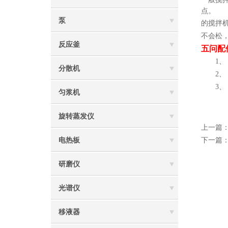
点。
泵
的搅拌
不会松
反应釜
五问配
1、 
分散机
2、 
3、 
匀浆机
旋转蒸发仪
上一篇
电热板
下一篇
研磨仪
光谱仪
移液器