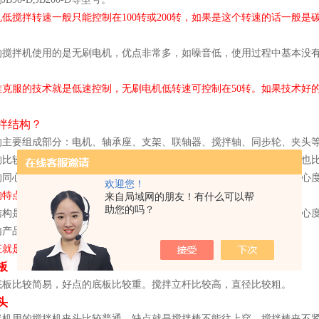
低搅拌转速一般只能控制在100转或200转，如果是这个转速的话一般是
的搅拌机使用的是无刷电机，优点非常多，如噪音低，使用过程中基本没
难克服的技术就是低速控制，无刷电机低转速可控制在50转。如果技术好的
拌结构？
的主要组成部分：电机、轴承座、支架、联轴器、搅拌轴、同步轮、夹头
构比较简单，搅拌棒的夹头是直接夹在电机上面。优点是便宜，但缺点也
的同心度，也很难做到同心度，所以一般直接从电机接夹头的搅拌机同心
欢迎您！
的特点就是机头比较小，机头一般都是圆圆的。
来自局域网的朋友！有什么可以帮
助您的吗？
结构是通过同步轮，同步带连接。夹头是安装在搅拌轴上的。优点是同心度
内产品如弗鲁克、沪析也采用这种方式。
征就是机头比较狭长。
板
底板比较简易，好点的底板比较重。搅拌立杆比较高，直径比较粗。
头
拌机用的搅拌机夹头比较普通，缺点就是搅拌棒不能往上穿，搅拌棒夹不