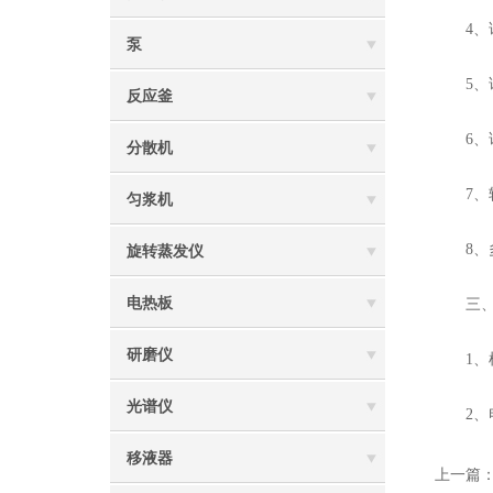
4、试
泵
5、试
反应釜
6、试
分散机
7、转
匀浆机
8、多
旋转蒸发仪
电热板
三、微
研磨仪
1、样
光谱仪
2、电
移液器
上一篇