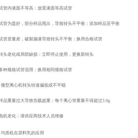
管内液面不等高：放置液面等高试管
管为盖好，部分样品甩出，导致转头不平衡：添加样品至平衡
管质量差，破裂漏液导致转头不平衡：换用合格试管
头老化或局部缺损：立即停止使用，更换新转头
种规格试管混用：换用相同规格试管
型离心机转头转速偏低或不平稳
品重量过大导致负载超重：每个离心管重量不得超过3.0g
机老化：请供应商技术人员维修
：
均质机在原料乳的应用