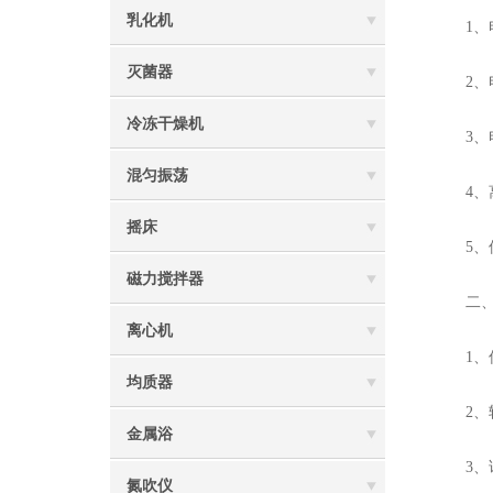
乳化机
1、电
灭菌器
2、电
冷冻干燥机
3、电
混匀振荡
4、离
摇床
5、保
磁力搅拌器
二、微
离心机
1、仪
均质器
2、转
金属浴
3、试
氮吹仪