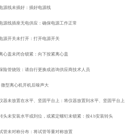
源线未插好：插好电源线
源线插座无电供应：确保电源工作正常
源开关未打开：打开电源开关
心盖未闭合锁紧：向下按紧离心盖
险管烧毁：请自行更换或咨询供应商技术人员
型离心机开机后噪声大
器未放置在水平、坚固平台上：将仪器放置到水平、坚固平台上
头未安装水平或到位，或紧定螺钉未锁紧：按4.b安装转头
管未对称分布：将试管等量对称放置