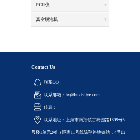
PCR仪
真空脱泡机
Contact Us
联系QQ：
联系邮箱：hx@huxishiye.com
传真：
联系地址：上海市南翔镇古猗园路1399号5
号楼1单元2楼（距离11号线陈翔路地铁站，4号出