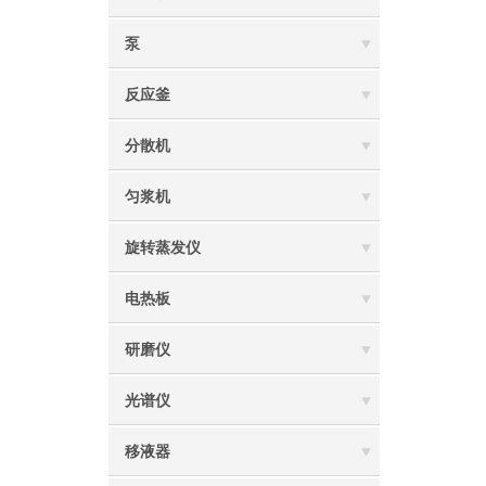
泵
反应釜
分散机
匀浆机
旋转蒸发仪
电热板
研磨仪
光谱仪
移液器