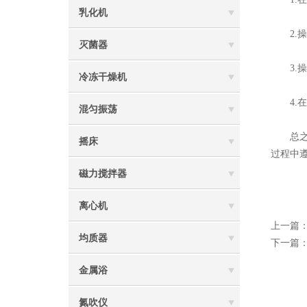
乳化机
2.操
灭菌器
3.操
冷冻干燥机
4.在
混匀振荡
总之
摇床
过程中
磁力搅拌器
离心机
上一篇
均质器
下一篇
金属浴
氮吹仪