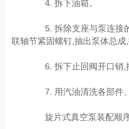
4. 拆下油箱。
5. 拆除支座与泵连接的
联轴节紧固螺钉,抽出泵体总成
6. 拆下止回阀开口销,
7. 用汽油清洗各部件
旋片式真空泵装配顺序