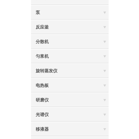
泵
反应釜
分散机
匀浆机
旋转蒸发仪
电热板
研磨仪
光谱仪
移液器