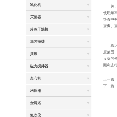
乳化机
关于更
使用频
灭菌器
热液中
变稠、
冷冻干燥机
混匀振荡
总之，
度范围
摇床
设备的
顺利进
磁力搅拌器
离心机
上一篇
下一篇
均质器
金属浴
氮吹仪