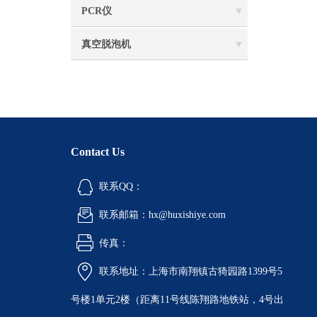
PCR仪
真空脱泡机
Contact Us
联系QQ：
联系邮箱：hx@huxishiye.com
传真：
联系地址：上海市南翔镇古猗园路1399号5
号楼1单元2楼（距离11号线陈翔路地铁站，4号出