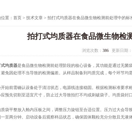
的位置：
首页
>
技术文章
> 拍打式均质器在食品微生物检测前处理中的标
拍打式均质器在食品微生物检
浏览次数：
386
更新日期
打式均质器
是食品微生物检测前处理阶段的核心设备，其功能是通过无菌
，避免因处理不当导致的检测偏差。从样品制备到均质完成，每个环节均
始前需确认设备处于清洁状态，电源线连接稳固。根据检测标准要求称
小应预先切割至适宜尺寸，防止过大导致拍打不均或刺破袋子。均质袋封
袋平整放入舱内压板之间，调整压力旋钮至合适位置。压力过大会导致
间一至两分钟。启动设备后观察样品状态，确保固体颗粒充分分散且无液