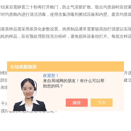
束后需静置三十秒再打开舱门，防止气溶胶扩散。取出均质袋时应捏紧
即对均质舱内进行清洁消毒，使用含氯消毒剂擦拭压板和内壁。废弃均质
质样品需采用差异化参数设置。肉类制品通常需要较高拍打强度以实现
颗粒的样品，应在预处理阶段充分粉碎，避免损坏设备拍打片。每批次样
。
护包括检查拍打片磨损情况、校准定时器精度及润滑传动部件。每月进
欢迎您！
戴防护服、口罩及护目镜，整个流程应在生物安全柜辅助下完成。通过建
来自局域网的朋友！有什么可以帮
助您的吗？
性和重现性。
：
干式恒温器在微量样品浓缩过程中的应用注意事项
：
搅拌器的常见类型都有哪些呢？