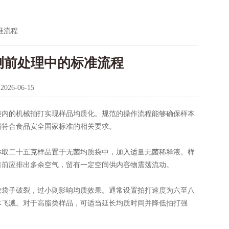
准流程
测前处理中的标准流程
：
2026-06-15
袋内的机械拍打实现样品均质化。规范的操作流程能够确保样本
需符合食品安全国家标准的相关要求。
取二十五克样品置于无菌均质袋中，加入适量无菌稀释液。样
口前应排出多余空气，留有一定空间供内容物震荡流动。
袋子破裂，过小则影响均质效果。通常设置拍打速度为六至八
体飞溅。对于高脂类样品，可适当延长均质时间并降低拍打强