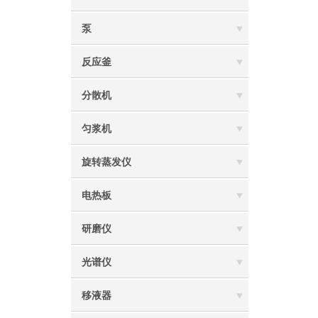
泵
反应釜
分散机
匀浆机
旋转蒸发仪
电热板
研磨仪
光谱仪
移液器