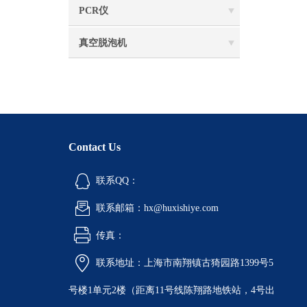
PCR仪
真空脱泡机
Contact Us
联系QQ：
联系邮箱：hx@huxishiye.com
传真：
联系地址：上海市南翔镇古猗园路1399号5
号楼1单元2楼（距离11号线陈翔路地铁站，4号出