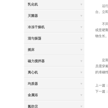
乳化机
运行结
台。立
灭菌器
不同基
冷冻干燥机
或坚硬
物生长
混匀振荡
摇床
定期维
磁力搅拌器
员需穿
的准确
离心机
均质器
上一篇
下一篇
金属浴
氮吹仪