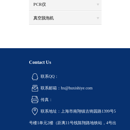
PCR仪
真空脱泡机
Contact Us
联系QQ：
联系邮箱：hx@huxishiye.com
传真：
联系地址：上海市南翔镇古猗园路1399号5
号楼1单元2楼（距离11号线陈翔路地铁站，4号出