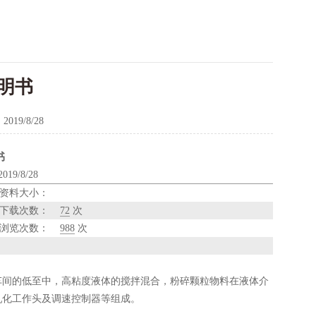
明书
：
2019/8/28
书
9/8/28
资料大小：
下载次数：
72
次
浏览次数：
988
次
车间的低至中，高粘度液体的搅拌混合，粉碎颗粒物料在液体介
乳化工作头及调速控制器等组成。