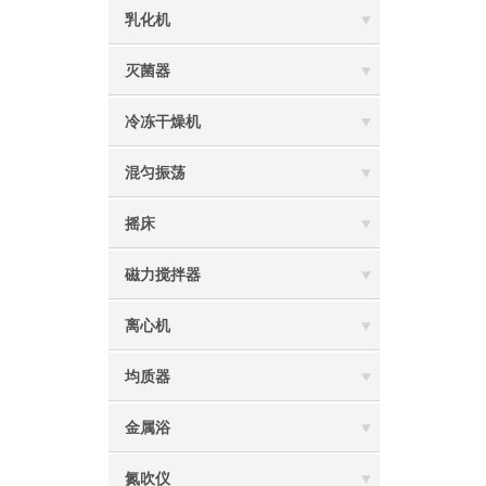
乳化机
灭菌器
冷冻干燥机
混匀振荡
摇床
磁力搅拌器
离心机
均质器
金属浴
氮吹仪