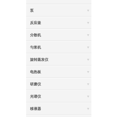
泵
反应釜
分散机
匀浆机
旋转蒸发仪
电热板
研磨仪
光谱仪
移液器