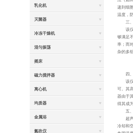
乳化机
递到细
温度，
灭菌器
三、可
该仪器
冷冻干燥机
够满足
率；而
混匀振荡
杂的多
摇床
四、快
磁力搅拌器
该仪器
可。其
离心机
器由于
均质器
得其成
五、温
金属浴
超声波
冷却和
氮吹仪