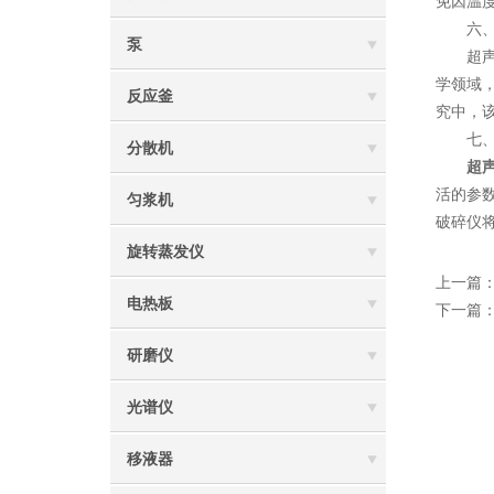
免因温
六、广
泵
超声波
学领域
反应釜
究中，
七、
分散机
超
活的参
匀浆机
破碎仪
旋转蒸发仪
上一篇
电热板
下一篇
研磨仪
光谱仪
移液器