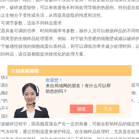
胞中，破碎速度较快，可以有效避免长时间处理导致的热损伤。特别是在
防止生物分子变性或失活，从而提高提取的纯度和活性。
调节参数，适应不同样品需求
具备可调的功率、时间和频率等参数，操作人员可以根据样品的不同特
不同类型的生物样品处理需求。例如，对于较为坚硬的细胞壁或难以破碎
对于敏感性较强的细胞或蛋白质样品，则可以调低功率并减少处理时间，
组织样品，该仪器都能提供较优化的处理方案。
速高效，节省实验时间
欢迎您！
的另一个显著优势是其高效能。与传统的机械破碎方法相比，该仪器可
来自局域网的朋友！有什么可以帮
助您的吗？
高频的振动和强烈的剪切力能够迅速破碎细胞或组织，释放其中的内含物
其*的能量集中性和操作灵活性，能大幅度缩短实验时间，提高实验效率。
为不可替代的选择。
控功能，保护热敏感成分
破碎过程中，因高频震荡会产生一定的热量，可能会影响样品的稳定性
空气冷却等，通过控制温度来保护样品。在生物样品处理时，尤其是在处理酶