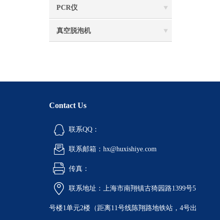
PCR仪
真空脱泡机
Contact Us
联系QQ：
联系邮箱：hx@huxishiye.com
传真：
联系地址：上海市南翔镇古猗园路1399号5
号楼1单元2楼（距离11号线陈翔路地铁站，4号出