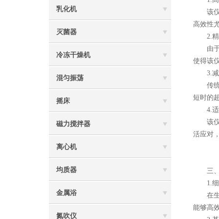
乳化机
该仪器
高效性
灭菌器
2.精
由于该
冷冻干燥机
使得该
3.减
混匀振荡
传统的
短时的
摇床
4.适
该仪器
磁力搅拌器
活应对
离心机
均质器
三、在
1.细
金属浴
在生物
能够高
氮吹仪