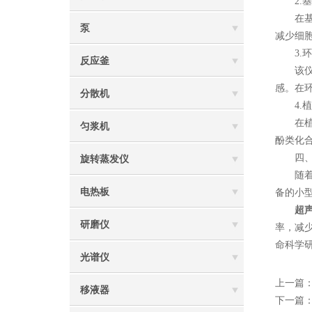
2.基
在基因
泵
减少细
3.环
反应釜
该仪器
感。在
分散机
4.植
在植物
匀浆机
酚类化
四、未
旋转蒸发仪
随着科
电热板
备的小
超
研磨仪
率，减
命科学
光谱仪
上一篇
移液器
下一篇