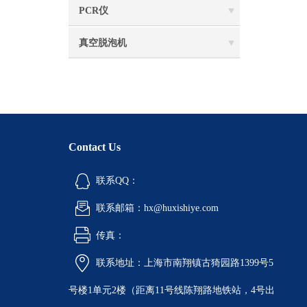
PCR仪
真空脱泡机
Contact Us
联系QQ：
联系邮箱：hx@huxishiye.com
传真：
联系地址：上海市南翔镇古猗园路1399号5
号楼1单元2楼（距离11号线陈翔路地铁站，4号出