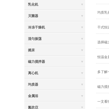
乳化机
均质乳
灭菌器
冷冻干燥机
干式恒
混匀振荡
选择磁
摇床
恒温金
磁力搅拌器
多了解
离心机
均质器
磁力搅
金属浴
一文看
氮吹仪