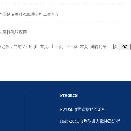
拌器是依据什么原理进行工作的？
在原料乳的应用
 条记录，当前 7 / 10 页
首页
上一页
下一页
末页
跳转到第
页
Products
RWD50顶置式搅拌器沪析
HMS-203D加热型磁力搅拌器沪析