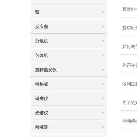
顶置电
泵
反应釜
剪切乳
分散机
如何调
匀浆机
你还在
旋转蒸发仪
做到这
电热板
研磨仪
为了更
光谱仪
电动搅
移液器